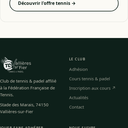
Découvrir l'offre tennis →
LE CLUB
Adhésion
Cours tennis & padel
Club de tennis & padel affilié
à la Fédération Française de
Inscription aux cours ↗
Tennis.
Actualités
Stade des Marais, 74150
Contact
Vallières-sur-Fier
JOUER SANS ADHÉRER
NOUS SUIVRE