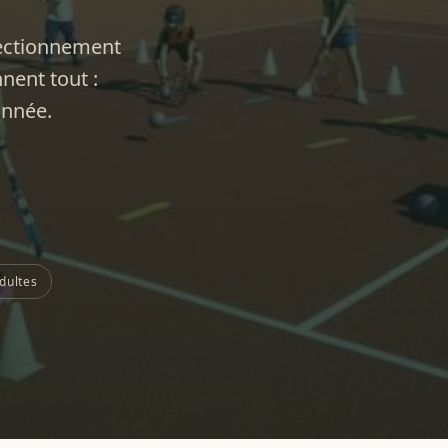
fectionnement
nent tout :
'année.
dultes