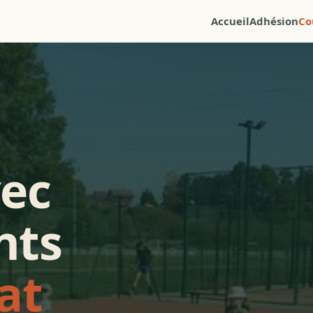
Accueil
Adhésion
Co
vec
nts
at