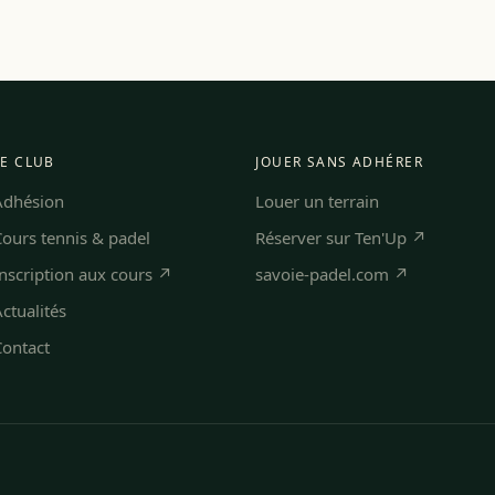
LE CLUB
JOUER SANS ADHÉRER
Adhésion
Louer un terrain
ours tennis & padel
Réserver sur Ten'Up ↗
nscription aux cours ↗
savoie-padel.com ↗
ctualités
Contact